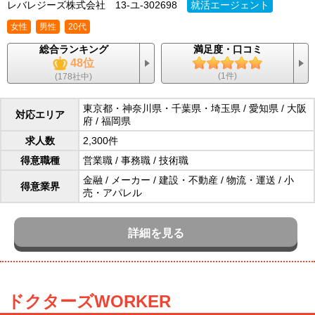
レバレジーズ株式会社
13-ユ-302698
就活エージェント
女性
男性
20代
総合ランキング
満足度・口コミ
48位
(1件)
(178社中)
東京都・神奈川県・千葉県・埼玉県 / 愛知県 / 大阪
対応エリア
府 / 福岡県
求人数
2,300件
得意職種
営業職
/
事務職
/
技術職
金融
/
メーカー
/
建設・不動産
/
物流・運送
/
小
得意業界
売・アパレル
詳細を見る
ドクターズWORKER