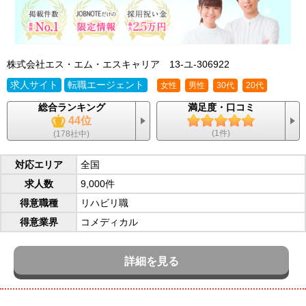
株式会社エス・エム・エスキャリア
13-ユ-306922
求人サイト
転職エージェント
女性
男性
30代
20代
総合ランキング
満足度・口コミ
44位
(1件)
(178社中)
対応エリア
全国
求人数
9,000件
得意職種
リハビリ職
得意業界
コメディカル
詳細を見る