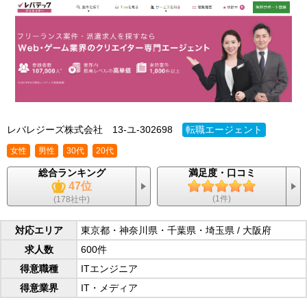
レバレジーズ株式会社
13-ユ-302698
転職エージェント
女性
男性
30代
20代
総合ランキング
満足度・口コミ
47位
(1件)
(178社中)
対応エリア
東京都・神奈川県・千葉県・埼玉県 / 大阪府
求人数
600件
得意職種
ITエンジニア
得意業界
IT・メディア