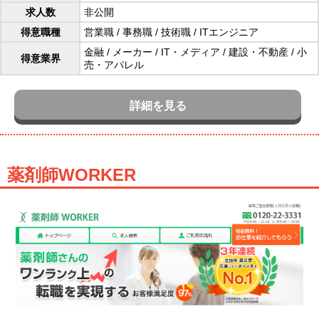
求人数
非公開
得意職種
営業職
/
事務職
/
技術職
/
ITエンジニア
金融
/
メーカー
/
IT・メディア
/
建設・不動産
/
小
得意業界
売・アパレル
詳細を見る
薬剤師WORKER