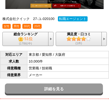
株式会社クイック
27-ユ-020100
転職エージェント
女性
男性
30代
20代
総合ランキング
満足度・口コミ
51位
(1件)
(178社中)
対応エリア
東京都 / 愛知県 / 大阪府
求人数
10,000件
得意職種
営業職
/
技術職
得意業界
メーカー
詳細を見る