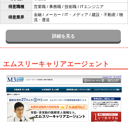
得意職種
営業職
/
事務職
/
技術職
/
ITエンジニア
金融
/
メーカー
/
IT・メディア
/
建設・不動産
/
物
得意業界
流・運送
詳細を見る
エムスリーキャリアエージェント