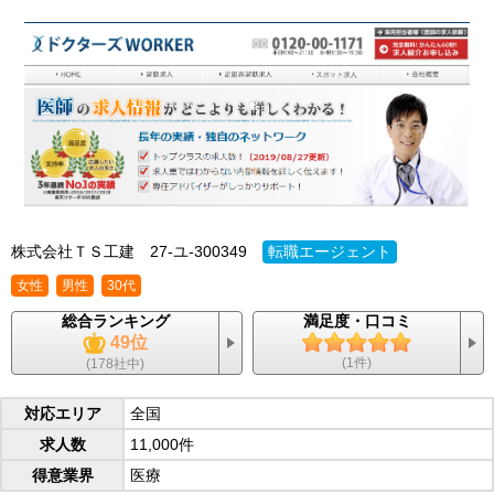
株式会社ＴＳ工建
27-ユ-300349
転職エージェント
女性
男性
30代
総合ランキング
満足度・口コミ
49位
(1件)
(178社中)
対応エリア
全国
求人数
11,000件
得意業界
医療