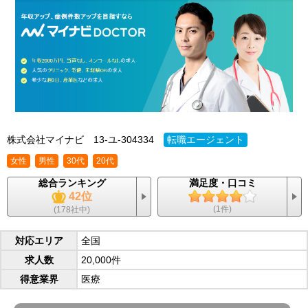
株式会社マイナビ
13-ユ-304334
転職エージェント
女性
男性
30代
20代
総合ランキング
満足度・口コミ
42位
(1件)
(178社中)
対応エリア
全国
求人数
20,000件
得意業界
医療