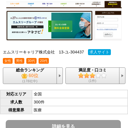
エムスリーキャリア株式会社
13-ユ-304437
求人サイト
女性
男性
30代
20代
総合ランキング
満足度・口コミ
60位
(1件)
(178社中)
対応エリア
全国
求人数
300件
得意業界
医療
詳細を見る