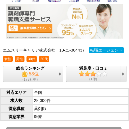
エムスリーキャリア株式会社
13-ユ-304437
転職エージェント
女性
男性
30代
20代
総合ランキング
満足度・口コミ
58位
(1件)
(178社中)
対応エリア
全国
求人数
28,000件
得意職種
薬剤師
得意業界
医療