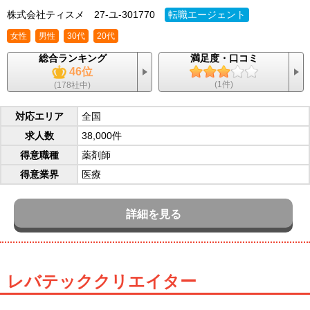
株式会社ティスメ
27-ユ-301770
転職エージェント
女性
男性
30代
20代
総合ランキング
満足度・口コミ
46位
(1件)
(178社中)
対応エリア
全国
求人数
38,000件
得意職種
薬剤師
得意業界
医療
詳細を見る
レバテッククリエイター