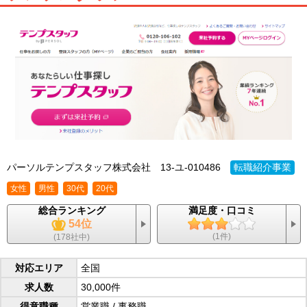
パーソルテンプスタッフ株式会社
13-ユ-010486
転職紹介事業
女性
男性
30代
20代
総合ランキング
満足度・口コミ
54位
(1件)
(178社中)
対応エリア
全国
求人数
30,000件
得意職種
営業職
/
事務職