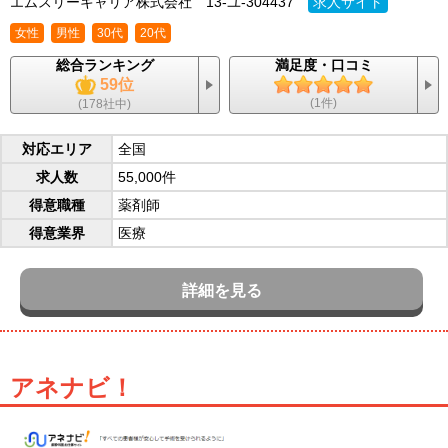
エムスリーキャリア株式会社
13-ユ-304437
求人サイト
女性
男性
30代
20代
総合ランキング
満足度・口コミ
59位
(1件)
(178社中)
対応エリア
全国
求人数
55,000件
得意職種
薬剤師
得意業界
医療
詳細を見る
アネナビ！