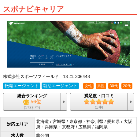
スポナビキャリア
株式会社スポーツフィールド
13-ユ-306448
転職エージェント
就活エージェント
女性
男性
30代
20代
総合ランキング
満足度・口コミ
56位
(1件)
(178社中)
北海道
/ 宮城県 / 東京都・神奈川県 / 愛知県 / 大阪
対応エリア
府・兵庫県・京都府 / 広島県 / 福岡県
求人数
非公開