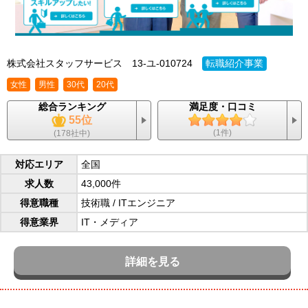
株式会社スタッフサービス
13-ユ-010724
転職紹介事業
女性
男性
30代
20代
総合ランキング
満足度・口コミ
55位
(1件)
(178社中)
対応エリア
全国
求人数
43,000件
得意職種
技術職
/
ITエンジニア
得意業界
IT・メディア
詳細を見る