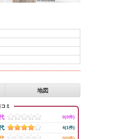
地図
コミ
0代
0(0件)
0代
4(1件)
0代
0(0件)