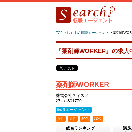
TOP
>
おすすめ転職エージェント
>
薬剤師WOR
『薬剤師WORKER』の求
薬剤師WORKER
株式会社ティスメ
27-ユ-301770
転職エージェント
女性
男性
30代
20代
総合ランキング
満足