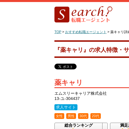
TOP
>
おすすめ転職エージェント
>
薬キャリ詳
『薬キャリ』の求人特徴・
薬キャリ
エムスリーキャリア株式会社
13-ユ-304437
求人サイト
女性
男性
30代
20代
総合ランキング
満足