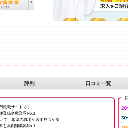
(1件)
評判
口コミ一覧
口
門転職サイトです。
2
登録者数業界No.1
3
していて、希望の職場が必ず見つかる
も薬剤師業界No.1
4