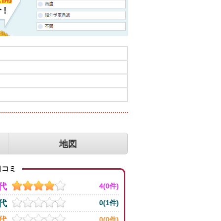
地図
コミ
0代
4(0件)
0代
0(1件)
0代
0(0件)