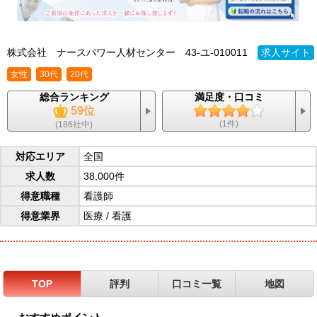
株式会社 ナースパワー人材センター
43-ユ-010011
求人サイト
女性
30代
20代
総合ランキング
満足度・口コミ
59位
(1件)
(186社中)
対応エリア
全国
求人数
38,000件
得意職種
看護師
得意業界
医療
/
看護
TOP
評判
口コミ一覧
地図