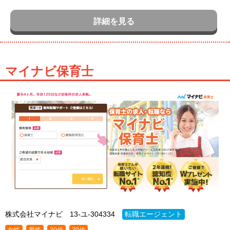
詳細を見る
マイナビ保育士
株式会社マイナビ
13-ユ-304334
転職エージェント
女性
男性
30代
20代