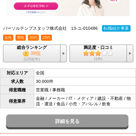
パーソルテンプスタッフ株式会社
13-ユ-010486
転職紹介事業
女性
男性
30代
20代
総合ランキング
満足度・口コミ
39位
(1件)
(125社中)
対応エリア
全国
求人数
30,000件
得意職種
営業職
/
事務職
金融
/
メーカー
/
IT・メディア
/
建設・不動産
/
物
得意業界
流・運送
/
食品
/
小売・アパレル
/
飲食
詳細を見る