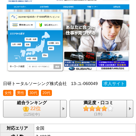
日研トータルソーシング株式会社
13-ユ-060049
求人サイト
女性
男性
30代
20代
総合ランキング
満足度・口コミ
22位
(1件)
(125社中)
対応エリア
全国