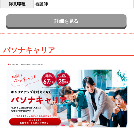
得意職種
看護師
詳細を見る
パソナキャリア