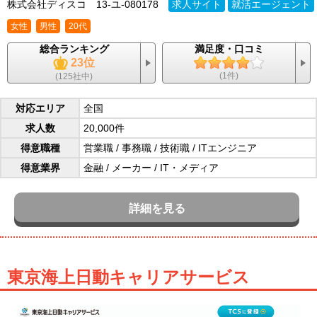
株式会社ディスコ
13-ユ-080178
求人サイト
就活エージェント
女性
男性
20代
総合ランキング
満足度・口コミ
23位
(1件)
(125社中)
対応エリア
全国
求人数
20,000件
得意職種
営業職
/
事務職
/
技術職
/
ITエンジニア
得意業界
金融
/
メーカー
/
IT・メディア
詳細を見る
東京海上日動キャリアサービス