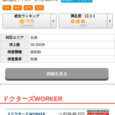
女性
男性
30代
20代
総合ランキング
満足度・口コミ
36位
(1件)
(125社中)
対応エリア
全国
求人数
38,000件
得意職種
薬剤師
得意業界
医療
詳細を見る
ドクターズWORKER