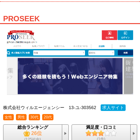
PROSEEK
株式会社ウィルエージェンシー
13-ユ-303562
求人サイト
女性
男性
30代
20代
総合ランキング
満足度・口コミ
26位
(1件)
(125社中)