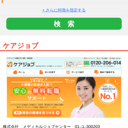
+ さらに特徴を指定する
ケアジョブ
株式会社 メディカルジョブセンター
01-ユ-300203