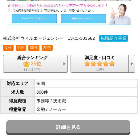
株式会社ウィルエージェンシー
13-ユ-303562
転職紹介事業
女性
男性
30代
20代
総合ランキング
満足度・口コミ
25位
(1件)
(125社中)
対応エリア
全国
求人数
800件
得意職種
事務職
/
技術職
得意業界
金融
/
メーカー
詳細を見る