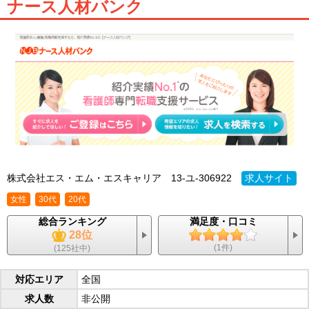
ナース人材バンク
株式会社エス・エム・エスキャリア
13-ユ-306922
求人サイト
女性
30代
20代
総合ランキング
満足度・口コミ
28位
(1件)
(125社中)
対応エリア
全国
求人数
非公開