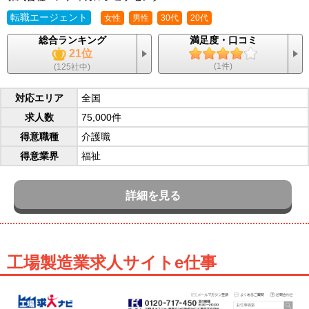
転職エージェント
女性
男性
30代
20代
総合ランキング
満足度・口コミ
21位
(1件)
(125社中)
対応エリア
全国
求人数
75,000件
得意職種
介護職
得意業界
福祉
詳細を見る
工場製造業求人サイトe仕事