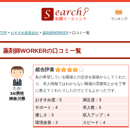
TOP
>
おすすめ派遣会社
>
薬剤師WORKER
>
口コミ一覧
薬剤師WORKERの口コミ一覧
総合評価
私の希望している職場との交渉を面接からしてくれた
り、求人情報ではわからない職場の雰囲気とかを丁寧
たか
に教えてくれたりしたのでとてもよかったです。
34/男性
神奈川県
おすすめ度：5
満足度：3
サポート：4
求人数：5
優しさ：3
収入アップ：4
環境改善：3
スピード：4