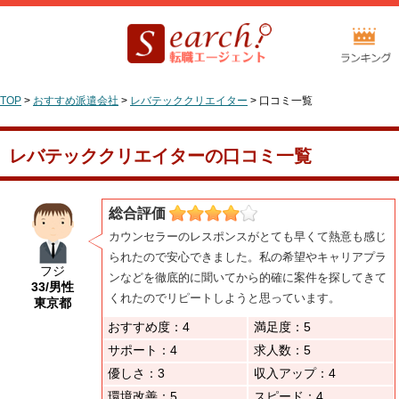
TOP
>
おすすめ派遣会社
>
レバテッククリエイター
>
口コミ一覧
レバテッククリエイターの口コミ一覧
総合評価
カウンセラーのレスポンスがとても早くて熱意も感じ
られたので安心できました。私の希望やキャリアプラ
フジ
ンなどを徹底的に聞いてから的確に案件を探してきて
33/男性
くれたのでリピートしようと思っています。
東京都
おすすめ度：4
満足度：5
サポート：4
求人数：5
優しさ：3
収入アップ：4
環境改善：5
スピード：4