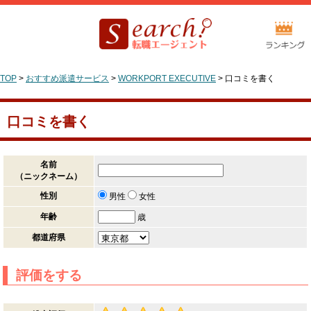
TOP
>
おすすめ派遣サービス
>
WORKPORT EXECUTIVE
>
口コミを書く
口コミを書く
名前
（ニックネーム）
性別
男性
女性
年齢
歳
都道府県
評価をする