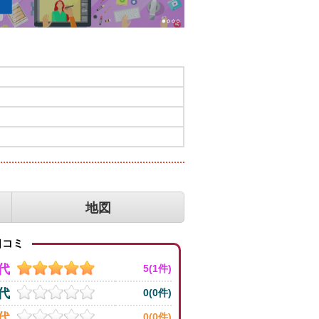
地図
コミ
0代
5(1件)
0代
0(0件)
0代
0(0件)