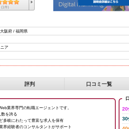
(1件)
 大阪府 / 福岡県
ジニア
評判
口コミ一覧
口
Web業界専門の転職エージェントです。
2
人数を誇る
3
など多岐にわたって豊富な求人を保有
ム業界経験者のコンサルタントがサポート
4