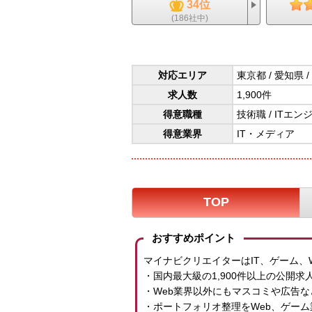
34位
(186社中)
対応エリア
東京都 / 愛知県 /
求人数
1,900件
得意職種
技術職
/
ITエン
得意業界
IT・メディア
TOP
おすすめポイント
マイナビクリエイターはIT、ゲーム、
・国内最大級の1,900件以上の公開求
・Web業界以外にもマスコミや広告
・ポートフォリオ整理をWeb、ゲー