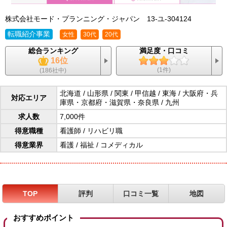
株式会社モード・プランニング・ジャパン
13-ユ-304124
転職紹介事業
女性
30代
20代
総合ランキング
満足度・口コミ
16位
(1件)
(186社中)
北海道
/ 山形県 /
関東
/
甲信越
/
東海
/ 大阪府・兵
対応エリア
庫県・京都府・滋賀県・奈良県 /
九州
求人数
7,000件
得意職種
看護師
/
リハビリ職
得意業界
看護
/
福祉
/
コメディカル
TOP
評判
口コミ一覧
地図
おすすめポイント