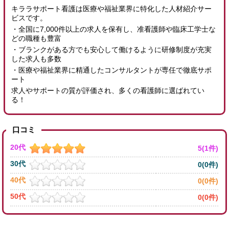
キララサポート看護は医療や福祉業界に特化した人材紹介サー
ビスです。
・全国に7,000件以上の求人を保有し、准看護師や臨床工学士な
どの職種も豊富
・ブランクがある方でも安心して働けるように研修制度が充実
した求人も多数
・医療や福祉業界に精通したコンサルタントが専任で徹底サポ
ート
求人やサポートの質が評価され、多くの看護師に選ばれてい
る！
口コミ
20代
5(1件)
30代
0(0件)
40代
0(0件)
50代
0(0件)