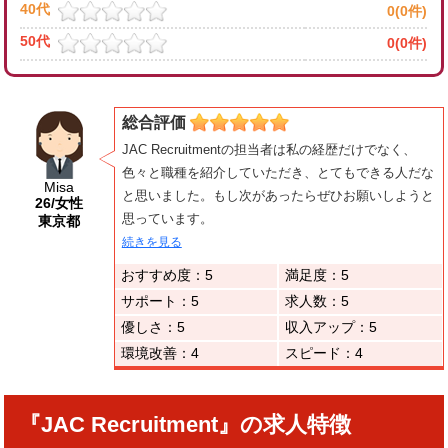
40代
0(0件)
50代
0(0件)
総合評価
JAC Recruitmentの担当者は私の経歴だけでなく、
色々と職種を紹介していただき、とてもできる人だな
Misa
と思いました。もし次があったらぜひお願いしようと
26/女性
思っています。
東京都
続きを見る
おすすめ度：5
満足度：5
サポート：5
求人数：5
優しさ：5
収入アップ：5
環境改善：4
スピード：4
『JAC Recruitment』の求人特徴