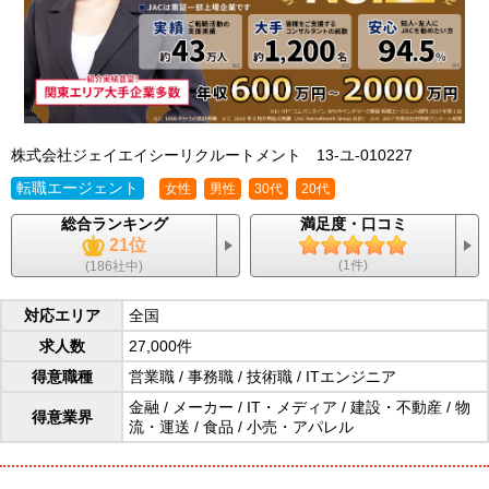
株式会社ジェイエイシーリクルートメント
13-ユ-010227
転職エージェント
女性
男性
30代
20代
総合ランキング
満足度・口コミ
21位
(1件)
(186社中)
対応エリア
全国
求人数
27,000件
得意職種
営業職
/
事務職
/
技術職
/
ITエンジニア
金融
/
メーカー
/
IT・メディア
/
建設・不動産
/
物
得意業界
流・運送
/
食品
/
小売・アパレル